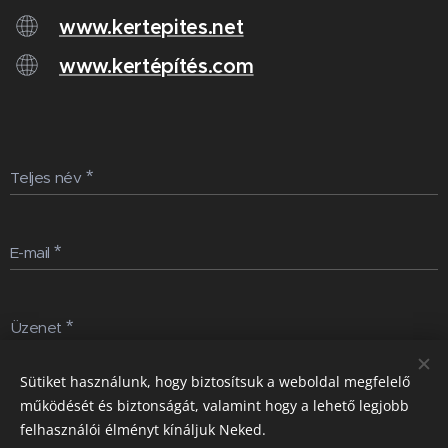
www.kertepites.net
www.kertépítés.com
Teljes név
E-mail
Üzenet
Sütiket használunk, hogy biztosítsuk a weboldal megfelelő
Küldés
működését és biztonságát, valamint hogy a lehető legjobb
felhasználói élményt kínáljuk Neked.