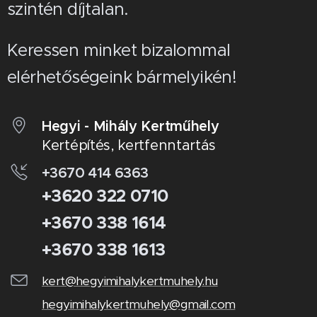
szintén díjtalan.
Keressen minket bizalommal
elérhetőségeink bármelyikén!
Hegyi - Mihály Kertműhely
Kertépítés, kertfenntartás
+3670 414 6363
+3620 322 0710
+3670 338 1614
+3670 338 1613
kert@hegyimihalykertmuhely.hu
hegyimihalykertmuhely@gmail.com