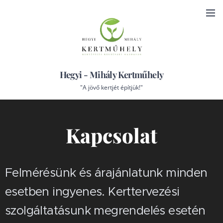
Hegyi - Mihály Kertműhely
"A jövő kertjét építjük!"
Kapcsolat
Felmérésünk és árajánlatunk minden
esetben ingyenes. Kerttervezési
szolgáltatásunk megrendelés esetén