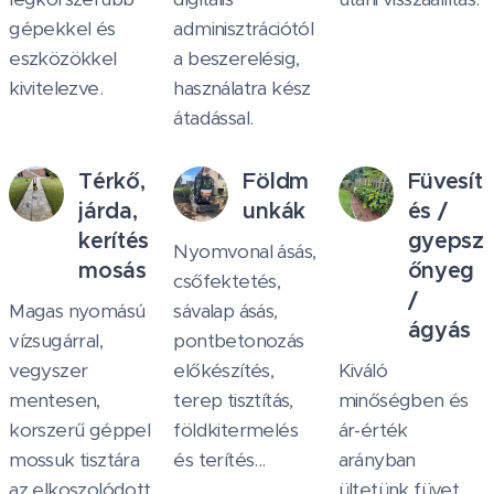
gépekkel és
adminisztrációtól
eszközökkel
a beszerelésig,
kivitelezve.
használatra kész
átadással.
Térkő,
Földm
Füvesít
járda,
unkák
és /
kerítés
gyepsz
Nyomvonal ásás,
mosás
őnyeg
csőfektetés,
/
Magas nyomású
sávalap ásás,
ágyás
vízsugárral,
pontbetonozás
vegyszer
előkészítés,
Kiváló
mentesen,
terep tisztítás,
minőségben és
korszerű géppel
földkitermelés
ár-érték
mossuk tisztára
és terítés...
arányban
az elkoszolódott,
ültetünk füvet,