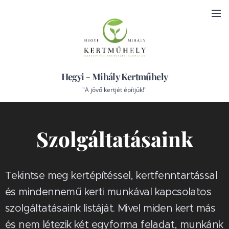
Hegyi - Mihály Kertműhely
"A jövő kertjét építjük!"
Szolgáltatásaink
Tekintse meg kertépítéssel, kertfenntartással
és mindennemű kerti munkával kapcsolatos
szolgáltatásaink listáját. Mivel miden kert más
és nem létezik két egyforma feladat, munkánk