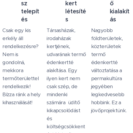
sz
kert
ő
telepít
létesíté
kialakít
és
s
ás
Csak egy kis
Társasházak,
Nagyobb
erkély áll
irodaházak
földterületek,
rendelkezésre?
kertjének,
közterületek
Nem is
udvarának termő
termő
gondolná,
édenkertté
édenkertté
mekkora
alakítása. Egy
változtatása a
termőterülettel
ilyen kert nem
permakultúra
rendelkezik!
csak szép, de
jegyében
Bízza ránk a hely
mindenki
legkedvesebb
kihasználását!
számára üdítő
hobbink. Ez a
kikapcsolódást
jövőprojektünk.
és
költségcsökkent