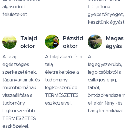
algásodott
telepítünk
felületeket
gyepszőnyeget,
készítünk ágyást.
Talajd
Pázsitd
Magas
oktor
oktor
ágyás
A talaj
A talajtakaró és a
A
egészséges
talaj
legegyszerűbb,
szerkezetének,
életrekeltése a
legolcsóbbtól a
tápanyagainak és
tudomány
csillagos égig,
mikrobiomának
legkorszerűbb
fából,
visszaállítása a
TERMÉSZETES
öntözőrendszerr
tudomány
eszközeivel.
el, akár fény -és
legkorszerűbb
hangtechnikával.
TERMÉSZETES
eszközeivel.