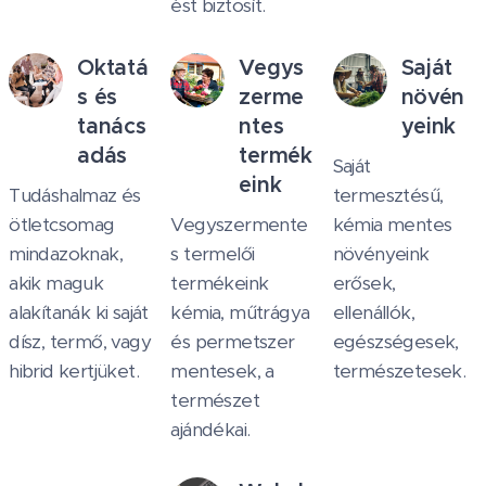
ést biztosít.
Oktatá
Vegys
Saját
s és
zerme
növén
tanács
ntes
yeink
adás
termék
Saját
eink
Tudáshalmaz és
termesztésű,
ötletcsomag
Vegyszermente
kémia mentes
mindazoknak,
s termelői
növényeink
akik maguk
termékeink
erősek,
alakítanák ki saját
kémia, műtrágya
ellenállók,
dísz, termő, vagy
és permetszer
egészségesek,
hibrid kertjüket.
mentesek, a
természetesek.
természet
ajándékai.