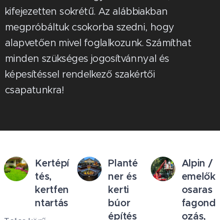
kifejezetten sokrétű. Az alábbiakban
megpróbáltuk csokorba szedni, hogy
alapvetően mivel foglalkozunk. Számíthat
minden szükséges jogosítvánnyal és
képesítéssel rendelkező szakértői
csapatunkra!
Kertépí
Planté
Alpin /
tés,
ner és
emelők
kertfen
kerti
osaras
ntartás
búor
fagond
építés
ozás,