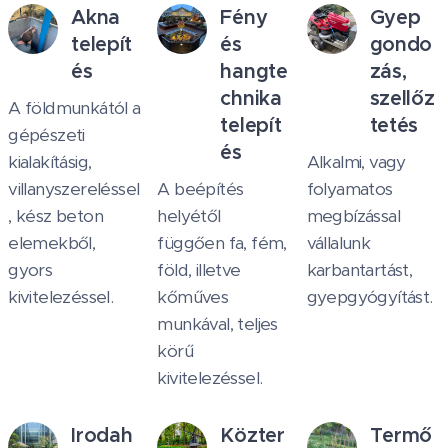
Akna
Fény
Gyep
telepít
és
gondo
és
hangte
zás,
chnika
szellőz
A földmunkától a
telepít
tetés
gépészeti
és
kialakításig,
Alkalmi, vagy
villanyszereléssel
A beépítés
folyamatos
, kész beton
helyétől
megbízással
elemekből,
függően fa, fém,
vállalunk
gyors
föld, illetve
karbantartást,
kivitelezéssel.
kőműves
gyepgyógyítást.
munkával, teljes
körű
kivitelezéssel.
Irodah
Közter
Termő