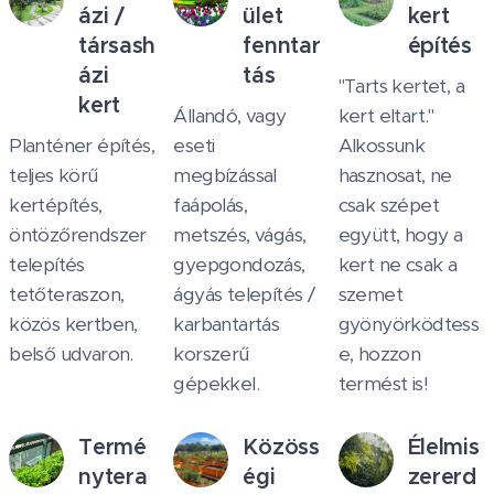
ázi /
ület
kert
társash
fenntar
építés
ázi
tás
"Tarts kertet, a
kert
Állandó, vagy
kert eltart."
Planténer építés,
eseti
Alkossunk
teljes körű
megbízással
hasznosat, ne
kertépítés,
faápolás,
csak szépet
öntözőrendszer
metszés, vágás,
együtt, hogy a
telepítés
gyepgondozás,
kert ne csak a
tetőteraszon,
ágyás telepítés /
szemet
közös kertben,
karbantartás
gyönyörködtess
belső udvaron.
korszerű
e, hozzon
gépekkel.
termést is!
Termé
Közöss
Élelmis
nytera
égi
zererd