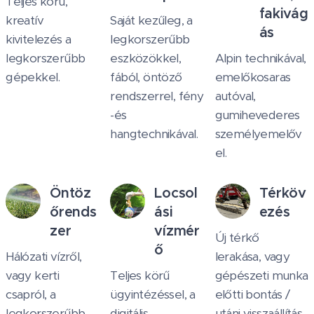
Teljes körű,
fakivág
kreatív
Saját kezűleg, a
ás
kivitelezés a
legkorszerűbb
legkorszerűbb
eszközökkel,
Alpin technikával,
gépekkel.
fából, öntöző
emelőkosaras
rendszerrel, fény
autóval,
-és
gumihevederes
hangtechnikával.
személyemelőv
el.
Öntöz
Locsol
Térköv
őrends
ási
ezés
zer
vízmér
Új térkő
ő
Hálózati vízről,
lerakása, vagy
vagy kerti
Teljes körű
gépészeti munka
csapról, a
ügyintézéssel, a
előtti bontás /
legkorszerűbb
digitális
utáni visszaállítás.