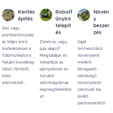
Kerítés
Robotf
Növén
építés
űnyíró
y
telepít
beszer
Sáv, vagy
és
zés
pontbetonozáss
al, teljes körű
Zsinóros, vagy
Saját
kivitelezéssel a
gps alapú?
termesztésű
földmunkától a
Megtaláljuk és
növényeink
felület kezelésig
telepítjük az
mellett
fából, fémből,
igényeknek és
kimagasló
kész
területi
minőségű
elemekből...
adottságoknak
növényeket
legmegfelelőbb
szerzünk be
et.
kiváló
partnereinktől.