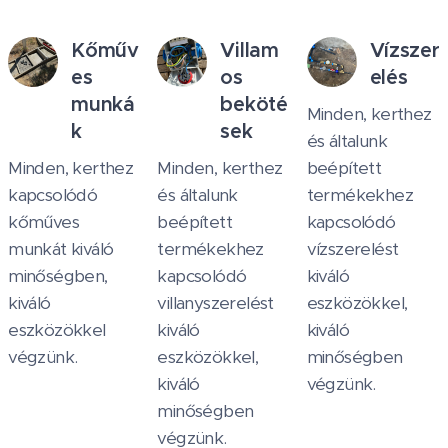
Kőműv
Villam
Vízszer
es
os
elés
munká
beköté
Minden, kerthez
k
sek
és általunk
Minden, kerthez
Minden, kerthez
beépített
kapcsolódó
és általunk
termékekhez
kőműves
beépített
kapcsolódó
munkát kiváló
termékekhez
vízszerelést
minőségben,
kapcsolódó
kiváló
kiváló
villanyszerelést
eszközökkel,
eszközökkel
kiváló
kiváló
végzünk.
eszközökkel,
minőségben
kiváló
végzünk.
minőségben
végzünk.