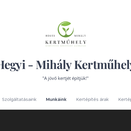
Hegyi - Mihály Kertműhel
"A jövő kertjét építjük!"
Szolgáltatásaink
Munkáink
Kertépítés árak
Kerté